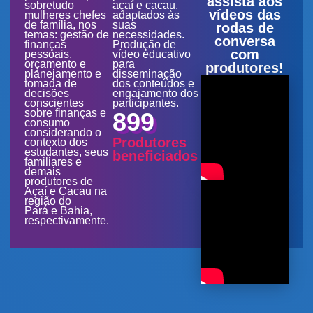
assista aos
sobretudo
açaí e cacau,
vídeos das
mulheres chefes
adaptados às
de família, nos
suas
rodas de
temas: gestão de
necessidades.
conversa
finanças
Produção de
com
pessoais,
vídeo educativo
orçamento e
para
produtores!
planejamento e
disseminação
tomada de
dos conteúdos e
decisões
engajamento dos
conscientes
participantes.
sobre finanças e
899
consumo
considerando o
Produtores
contexto dos
estudantes, seus
beneficiados
familiares e
demais
produtores de
Açaí e Cacau na
região do
Pará e Bahia,
respectivamente.