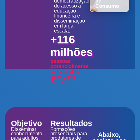
de
democratização
do acesso à
Consumo
educação
financeira e
disseminação
em larga
escala.
+116
milhões
pessoas
potencialmente
impactadas
pelo Canal
Futura.
Objetivo
Resultados
Disseminar
Formações
conhecimento
presenciais para
Abaixo,
para adultos,
produtores de