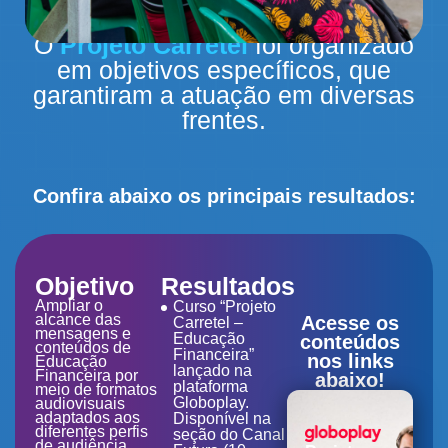
O
Projeto Carretel
foi organizado
em objetivos específicos, que
garantiram a atuação em diversas
frentes.
Confira abaixo os principais resultados:
Objetivo
Resultados
Ampliar o
Curso “Projeto
alcance das
Acesse os
Carretel –
mensagens e
Educação
conteúdos
conteúdos de
Financeira”
nos links
Educação
lançado na
Financeira por
abaixo!
plataforma
meio de formatos
Globoplay.
audiovisuais
adaptados aos
Disponível na
diferentes perfis
seção do Canal
de audiência,