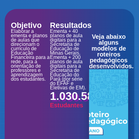
Objetivo
Resultados
Elaborar a
Ementa + 40
ementa e planos
planos de aula
Veja abaixo
de aulas que
digitais para a
alguns
direcionam o
Secretaria de
modelos de
currículo de
Educação de
Educação
Minas Gerais.
roteiros
Financeira para a
Ementa + 200
pedagógicos
rede, para a
planos de aula
desenvolvidos.
orientação de
digitais para a
professores e
Secretaria de
aprendizagem
Educação do
dos estudantes.
Pará (por série
do EFAF e
Eletivas de EM).
1.030.584
Estudantes