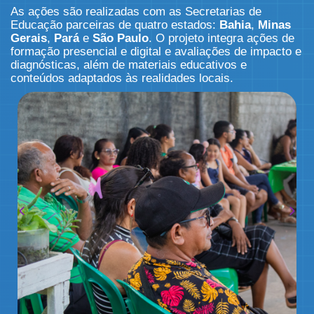
As ações são realizadas com as Secretarias de
Educação parceiras de quatro estados:
Bahia
,
Minas
Gerais
,
Pará
e
São Paulo
. O projeto integra ações de
formação presencial e digital e avaliações de impacto e
diagnósticas, além de materiais educativos e
conteúdos adaptados às realidades locais.