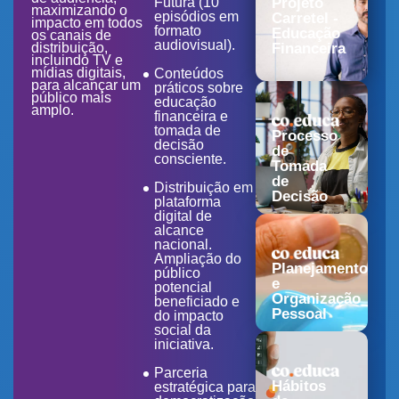
Futura (10
Projeto
maximizando o
episódios em
Carretel -
impacto em todos
formato
Educação
os canais de
audiovisual).
distribuição,
Financeira
incluindo TV e
mídias digitais,
Conteúdos
para alcançar um
práticos sobre
público mais
educação
amplo.
financeira e
tomada de
Processo
decisão
de
consciente.
Tomada
de
Distribuição em
Decisão
plataforma
digital de
alcance
nacional.
Ampliação do
Planejamento
público
e
potencial
Organização
beneficiado e
Pessoal
do impacto
social da
iniciativa.
Parceria
Hábitos
estratégica para