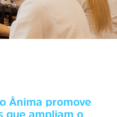
uto Ânima promove
as que ampliam o