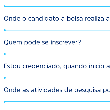
e-mail:
atendimentopesquisa@institutoanima.org.br
Whatsapp:
(11) 3298-7637
Onde o candidato a bolsa realiza a
No portal:
https://portal-editais-pesquisa-animaeducacao.
Quem pode se inscrever?
Profissionais que atendam aos requisitos descritos no edit
Estou credenciado, quando inicio a
O candidato credenciado será convocado pelo Instituto Â
cronogramas de cada edital.
Onde as atividades de pesquisa po
Os campos de prática incluem Unidades Básicas de Saúde, H