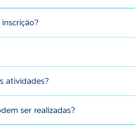
 inscrição?
sydle.com/
al vigente.
s atividades?
nima para assinatura do Termo de Outorga de Bolsa e início
dem ser realizadas?
ospitais, Clínicas Integradas/Clínica Escola, Clínicas Parce